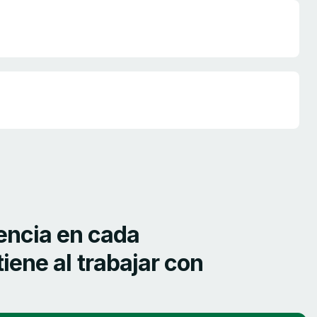
e
n
c
i
a
e
n
c
a
d
a
t
i
e
n
e
a
l
t
r
a
b
a
j
a
r
c
o
n