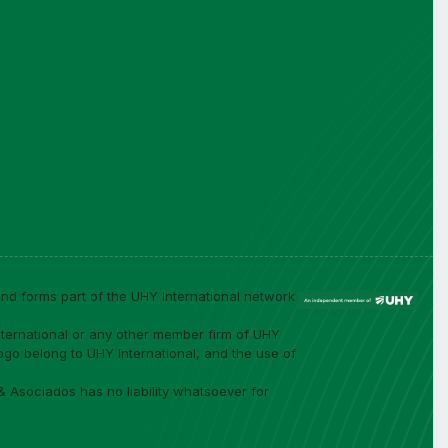
d forms part of the UHY International network
ernational or any other member firm of UHY
ogo belong to UHY International, and the use of
 Asociados has no liability whatsoever for