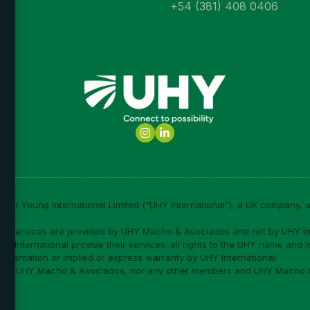
+54 (381) 408 0406
 Young International Limited (“UHY International”), a UK company, an
 services are provided by UHY Macho & Asociados and not by UHY Int
 International provide their services: all rights to the UHY name and l
sentation or implied or express warranty by UHY International.
ided by UHY Macho & Asociados, nor any other members and UHY Macho &