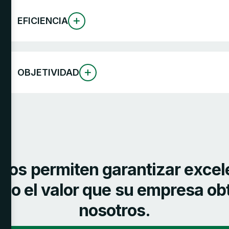
o
EFICIENCIA
OBJETIVIDAD
n
o
s
p
e
r
m
i
t
e
n
g
a
r
a
n
t
i
z
a
r
e
x
c
e
l
n
d
o
e
l
v
a
l
o
r
q
u
e
s
u
e
m
p
r
e
s
a
o
b
n
o
s
o
t
r
o
s
.