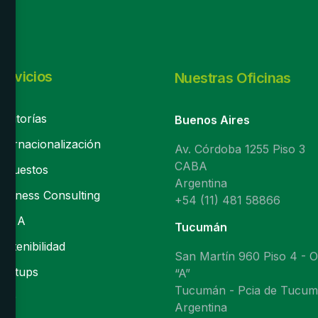
ervicios
Nuestras Oficinas
uditorías
Buenos Aires
nternacionalización
Av. Córdoba 1255 Piso 3
CABA
mpuestos
Argentina
usiness Consulting
+54 (11) 481 58866
 & A
Tucumán
ostenibilidad
San Martín 960 Piso 4 - O
tartups
“A”
Tucumán - Pcia de Tucu
BPO
Argentina