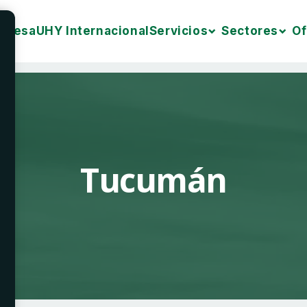
mpresa
UHY Internacional
Servicios
Sectores
Of
Tucumán