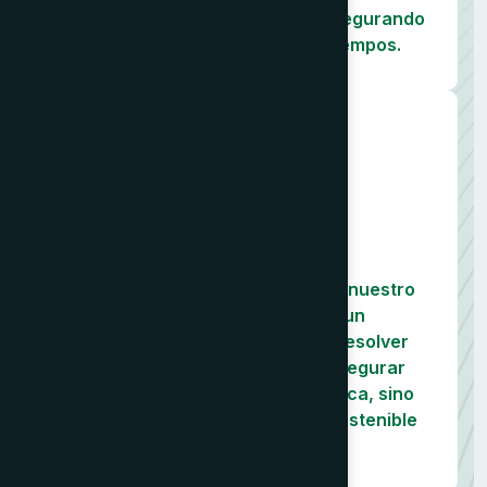
complejidad técnica y logística, asegurando
una transición fluida y sin contratiempos.
03
Soporte y Crecimiento
Una vez iniciadas las operaciones, nuestro
compromiso continúa. Ofrecemos un
acompañamiento constante para resolver
desafíos, optimizar resultados y asegurar
que su negocio no solo se establezca, sino
que prospere y crezca de forma sostenible
en el nuevo mercado.