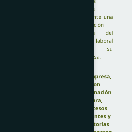
riesgos
operativa y
legales
fortalecer la
mediante una
gestión.
evaluación
SOX
integral del
COMPLIAN
área laboral
CE
de su
Las empresas
empresa.
sujetas a la
Ley Sarbanes-
Oxley deben
Su empresa,
garantizar la
con
existencia y
información
efectividad
clara,
de sus
procesos
controles
eficientes y
internos.
auditorías
Evaluamos