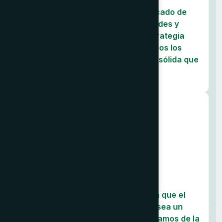
Analizamos en profundidad el mercado de
destino para identificar oportunidades y
desafíos. Definimos juntos una estrategia
clara y a medida, considerando todos los
requisitos para construir una base sólida que
garantice el éxito de su expansión.
02
Implementación Guiada
Ejecutamos el plan estratégico,
acompañándolo en cada paso para que el
desembarco en el nuevo mercado sea un
proceso ágil y sencillo. Nos encargamos de la