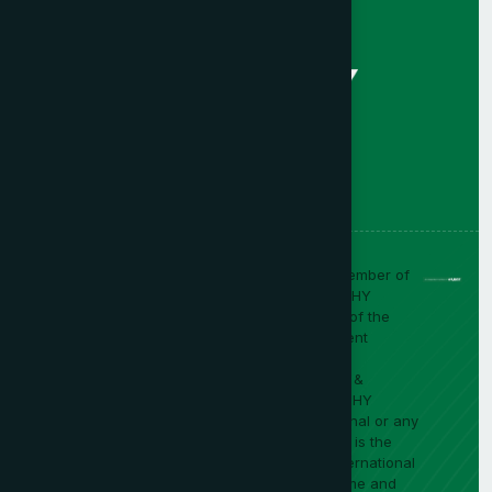
UHY Macho & Asociados is an independent member of
Urbach Hacker Young International Limited (“UHY
International”), a UK company, and forms part of the
UHY International network of legally independent
accounting and consulting firms.
Any engagement you have is with UHY Macho &
Asociados and any services are provided by UHY
Macho & Asociados and not by UHY International or any
other member firm of UHY International. “UHY” is the
brand name under which members of UHY International
provide their services: all rights to the UHY name and