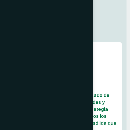
i
d
a
d
.
01
Análisis y Estrategia
Analizamos en profundidad el mercado de
destino para identificar oportunidades y
desafíos. Definimos juntos una estrategia
clara y a medida, considerando todos los
requisitos para construir una base sólida que