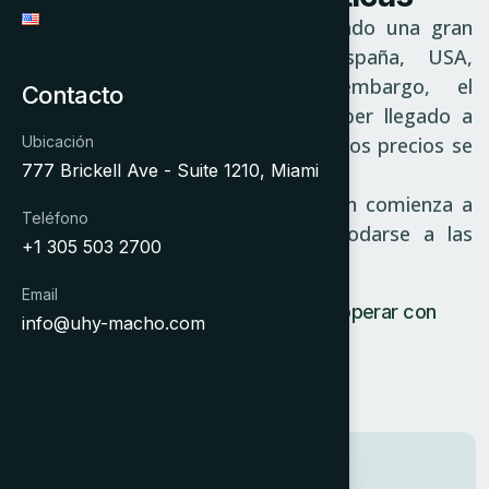
El sector inmobiliario ha desarrollado una gran
expansión en paises como España, USA,
Argentina y Colombia. Sin embargo, el
Contacto
crecimiento desmedido parece haber llegado a
Ubicación
su fin, y con su desaceleramiento, los precios se
777 Brickell Ave - Suite 1210, Miami
reacomodan a niveles mas reales.
El impacto en las economias, recien comienza a
Teléfono
verse, y el sector requiere acomodarse a las
+1 305 503 2700
nuevas variables.
Email
Formulación de Estrategias para operar con
info@uhy-macho.com
Riesgos
Análisis SWOT