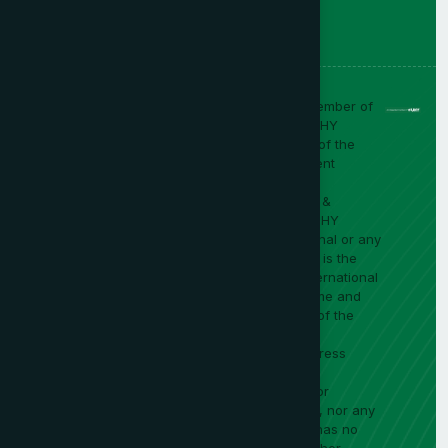
UHY Macho & Asociados is an independent member of
Urbach Hacker Young International Limited (“UHY
International”), a UK company, and forms part of the
UHY International network of legally independent
accounting and consulting firms.
Any engagement you have is with UHY Macho &
Asociados and any services are provided by UHY
Macho & Asociados and not by UHY International or any
other member firm of UHY International. “UHY” is the
brand name under which members of UHY International
provide their services: all rights to the UHY name and
logo belong to UHY International, and the use of the
UHY name and logo does not constitute any
endorsement, representation or implied or express
warranty by UHY International.
UHY International has no liability whatsoever for
services provided by UHY Macho & Asociados, nor any
other members and UHY Macho & Asociados has no
liability whatsoever for services provided by other