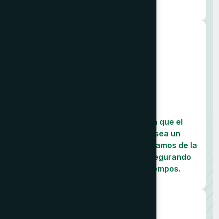
garantice el éxito de su expansión.
02
Implementación Guiada
Ejecutamos el plan estratégico,
acompañándolo en cada paso para que el
desembarco en el nuevo mercado sea un
proceso ágil y sencillo. Nos encargamos de la
complejidad técnica y logística, asegurando
una transición fluida y sin contratiempos.